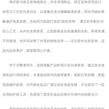
将护肤与珠宝首饰相类比，并非牵强附会。珠宝首饰讲究设计、
材质与工艺的完美结合，以璀璨光泽点缀佩戴者的美；而诗丹丽的果
酸修护免蒸发膜，亦如同为肌肤打造的“隐形首饰”，通过科学配比与
匠心工艺，从内在改善肤质，让肌肤焕发自然健康的光彩。两者虽属
不同领域，却共同诠释了对美的细致追求——无论是外在的装饰，还
是内在的养护，都需要用心打磨。
对于消费者而言，选择果酸产品时需注意自身肤质。建议首次使
用前进行局部测试，并遵循说明书的推荐频率。搭配日常防晒，更能
巩固修护效果。诗丹丽化妆品厂通过这款免蒸发膜，不仅提供了一款
实用的护肤工具，也展现了国货化妆品在细分市场中的创新活力。