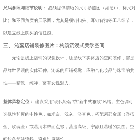
尺码参照与细节说明：
必须提供清晰的尺寸参照图（如硬币、标尺对
比）和不同角度的展示图，尤其是项链扣头、耳钉背扣等工艺细节，
以建立线上购买的信任感。
三、 沁蕊店铺装修图片：构筑沉浸式美学空间
无论是线上店铺的视觉设计，还是线下实体店的空间装修，都是
品牌世界观的实体延伸。沁蕊的店铺视觉，应融合化妆品与珠宝的共
性——精致、纯净、富有女性魅力。
整体风格定位：
建议采用“现代轻奢”或“新中式雅致”风格。主色调可
选低饱和度的中性色，如米白、浅灰、淡杏色，搭配局部金属（香槟
金、玫瑰金）或温润木饰面点缀，营造高级、宁静且温暖的氛围。空
间线条简洁流畅，避免过度装饰。