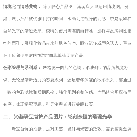
情境化与情感共鸣：
除了静态产品图，沁蕊应大量运用情境图。例
如，展示产品被优雅手持的瞬间，水滴划过瓶身的动感，或是妆容在
自然光下的清透效果。模特的使用需谨慎而精准，选择与品牌调性相
符的面孔，展现化妆品带来的肤色匀净、眼波流转或唇色诱人，重点
在于传递使用后的“感觉”而非单纯展示产品。
色彩管理与系列感：
严格统一图片的色调，形成鲜明的品牌视觉标
识。无论是清新活力的春夏系列，还是奢华深邃的秋冬系列，都通过
一致的色彩滤镜和后期风格，强化系列的整体感。产品组合图应布局
有序，体现搭配逻辑，引导消费者进行关联购买。
二、 沁蕊珠宝首饰产品图片：铭刻永恒的璀璨光华
珠宝首饰的拍摄，是对工艺、设计与光芒的致敬，需要捕捉金属