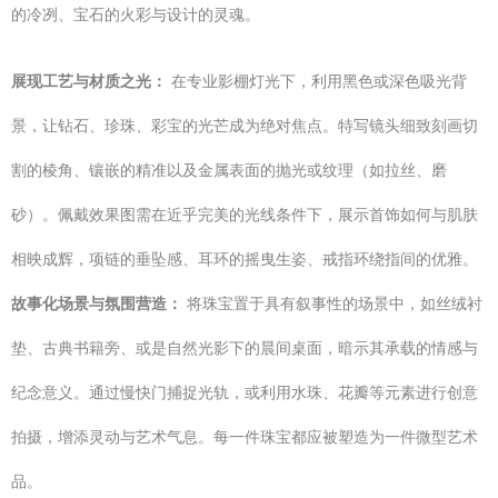
的冷冽、宝石的火彩与设计的灵魂。
展现工艺与材质之光：
在专业影棚灯光下，利用黑色或深色吸光背
景，让钻石、珍珠、彩宝的光芒成为绝对焦点。特写镜头细致刻画切
割的棱角、镶嵌的精准以及金属表面的抛光或纹理（如拉丝、磨
砂）。佩戴效果图需在近乎完美的光线条件下，展示首饰如何与肌肤
相映成辉，项链的垂坠感、耳环的摇曳生姿、戒指环绕指间的优雅。
故事化场景与氛围营造：
将珠宝置于具有叙事性的场景中，如丝绒衬
垫、古典书籍旁、或是自然光影下的晨间桌面，暗示其承载的情感与
纪念意义。通过慢快门捕捉光轨，或利用水珠、花瓣等元素进行创意
拍摄，增添灵动与艺术气息。每一件珠宝都应被塑造为一件微型艺术
品。