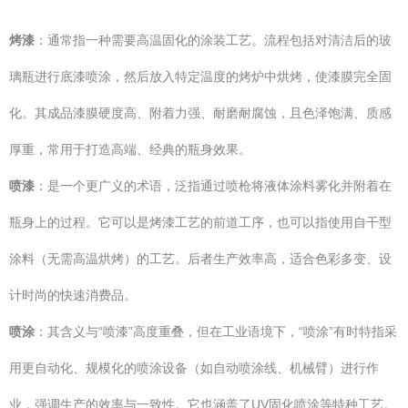
烤漆
：通常指一种需要高温固化的涂装工艺。流程包括对清洁后的玻
璃瓶进行底漆喷涂，然后放入特定温度的烤炉中烘烤，使漆膜完全固
化。其成品漆膜硬度高、附着力强、耐磨耐腐蚀，且色泽饱满、质感
厚重，常用于打造高端、经典的瓶身效果。
喷漆
：是一个更广义的术语，泛指通过喷枪将液体涂料雾化并附着在
瓶身上的过程。它可以是烤漆工艺的前道工序，也可以指使用自干型
涂料（无需高温烘烤）的工艺。后者生产效率高，适合色彩多变、设
计时尚的快速消费品。
喷涂
：其含义与“喷漆”高度重叠，但在工业语境下，“喷涂”有时特指采
用更自动化、规模化的喷涂设备（如自动喷涂线、机械臂）进行作
业，强调生产的效率与一致性。它也涵盖了UV固化喷涂等特种工艺。