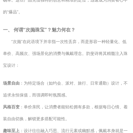
确幸。这些产品凭借独特的创意和精准的定位，迅速成为消费者心中
的“爆品”。
一、 何谓“次抛珠宝”？魅力何在？
“次抛”在此语境下并非指一次性丢弃，而是形容一种轻量化、低
单价、高频次、强场景化的消费与佩戴理念。韵斐诗将其精髓注入珠
宝设计：
场景自由
：为特定场合（如约会、派对、旅行、日常通勤）设计，不
追求永恒保值，而强调即时氛围感。
风格百变
：单价亲民，让消费者能轻松拥有多款，根据每日心情、着
装自由切换，解锁更多搭配可能性。
趣味至上
：设计往往融入巧思、流行元素或幽默感，佩戴本身就是一